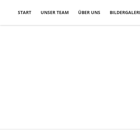
Skip to content
START
UNSER TEAM
ÜBER UNS
BILDERGALER