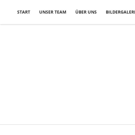
Skip to content
START
UNSER TEAM
ÜBER UNS
BILDERGALER