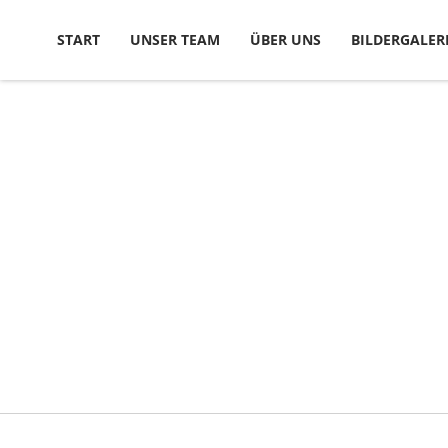
Skip to content
START
UNSER TEAM
ÜBER UNS
BILDERGALER