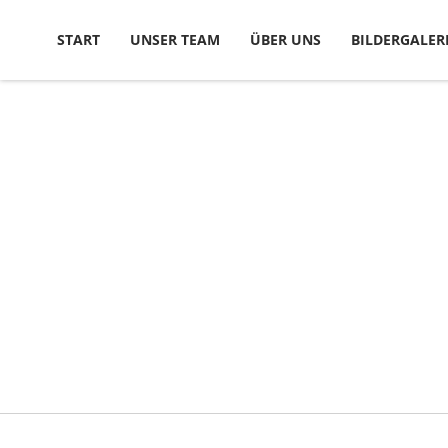
Skip to content
START
UNSER TEAM
ÜBER UNS
BILDERGALER