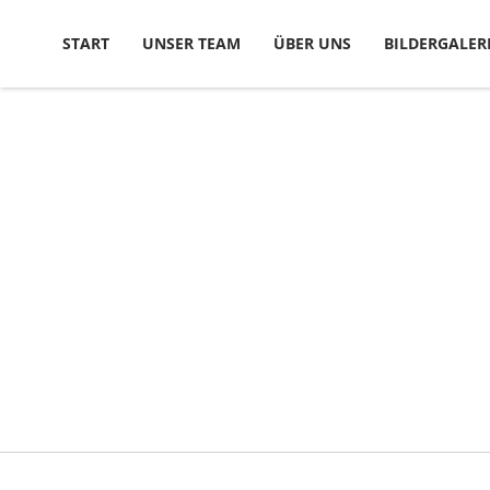
Skip to content
START
UNSER TEAM
ÜBER UNS
BILDERGALER