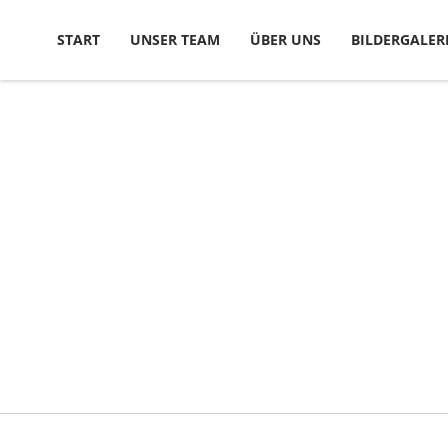
Skip to content
START
UNSER TEAM
ÜBER UNS
BILDERGALER