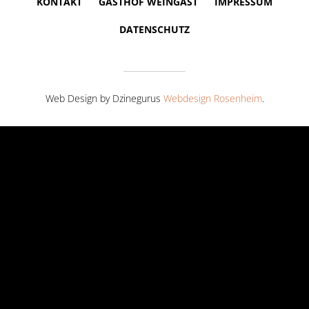
KONTAKT
GASTHOF WEINGAST
IMPRESSUM
DATENSCHUTZ
Web Design by Dzinegurus
Webdesign Rosenheim
.