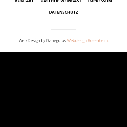
KONTAKT
GASTHOF WEINGAST
IMPRESSUM
DATENSCHUTZ
Web Design by Dzinegurus
Webdesign Rosenheim
.