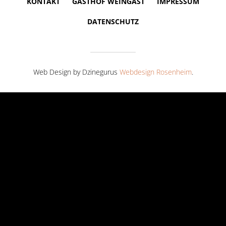
KONTAKT
GASTHOF WEINGAST
IMPRESSUM
DATENSCHUTZ
Web Design by Dzinegurus
Webdesign Rosenheim
.