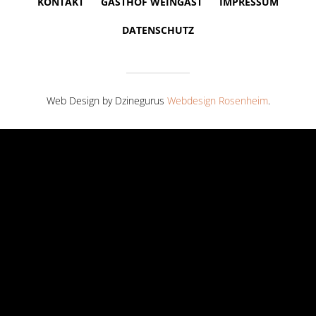
KONTAKT
GASTHOF WEINGAST
IMPRESSUM
DATENSCHUTZ
Web Design by Dzinegurus
Webdesign Rosenheim
.