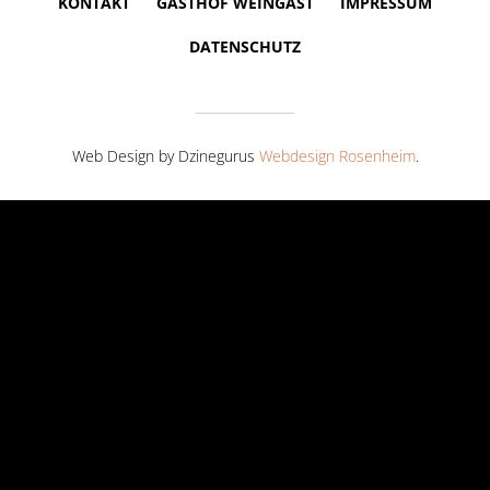
KONTAKT
GASTHOF WEINGAST
IMPRESSUM
DATENSCHUTZ
Web Design by Dzinegurus
Webdesign Rosenheim
.