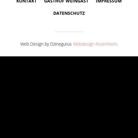
KONTAKT
GASTHOF WEINGAST
IMPRESSUM
DATENSCHUTZ
Web Design by Dzinegurus
Webdesign Rosenheim
.