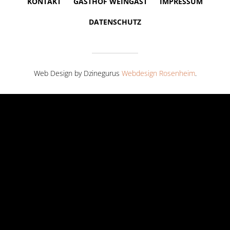
KONTAKT
GASTHOF WEINGAST
IMPRESSUM
DATENSCHUTZ
Web Design by Dzinegurus
Webdesign Rosenheim
.