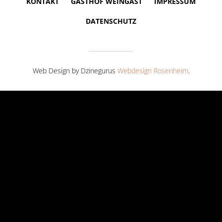
KONTAKT
GASTHOF WEINGAST
IMPRESSUM
DATENSCHUTZ
Web Design by Dzinegurus
Webdesign Rosenheim
.