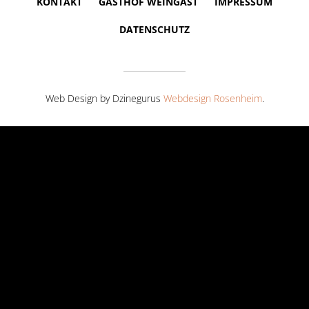
KONTAKT
GASTHOF WEINGAST
IMPRESSUM
DATENSCHUTZ
Web Design by Dzinegurus
Webdesign Rosenheim
.