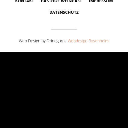
KONTAKT
GASTHOF WEINGAST
IMPRESSUM
DATENSCHUTZ
Web Design by Dzinegurus
Webdesign Rosenheim
.