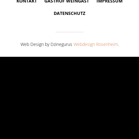
KONTAKT
GASTHOF WEINGAST
IMPRESSUM
DATENSCHUTZ
Web Design by Dzinegurus
Webdesign Rosenheim
.