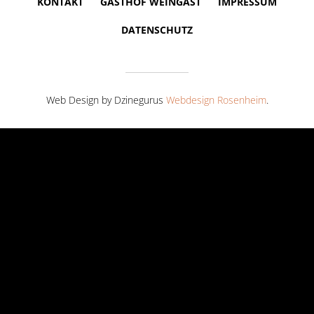
KONTAKT
GASTHOF WEINGAST
IMPRESSUM
DATENSCHUTZ
Web Design by Dzinegurus
Webdesign Rosenheim
.