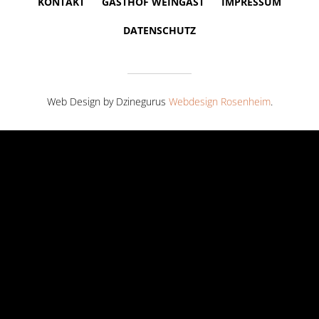
KONTAKT
GASTHOF WEINGAST
IMPRESSUM
DATENSCHUTZ
Web Design by Dzinegurus
Webdesign Rosenheim
.