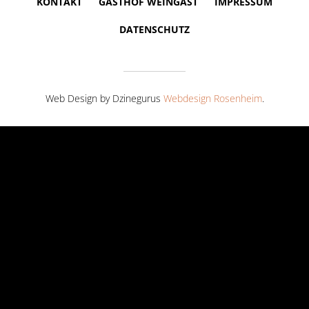
KONTAKT
GASTHOF WEINGAST
IMPRESSUM
DATENSCHUTZ
Web Design by Dzinegurus
Webdesign Rosenheim
.